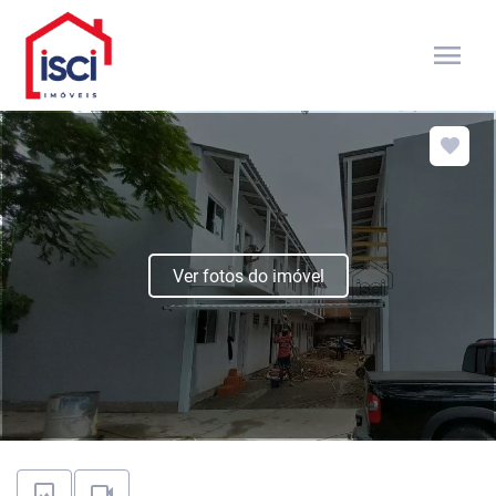
menu
Ver fotos do imóvel