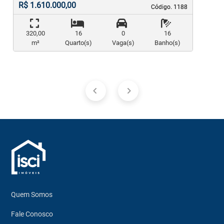
R$ 1.610.000,00
Código. 1188
Código. 1188
320,00
16
0
16
m²
Quarto(s)
Vaga(s)
Banho(s)
Quem Somos
Fale Conosco