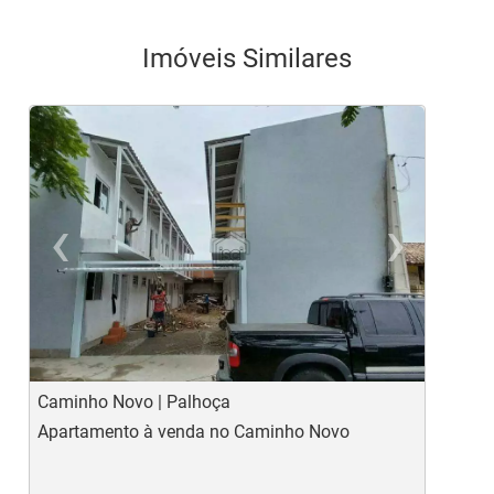
Imóveis Similares
‹
›
Previous
Ne
Caminho Novo | Palhoça
C
Apartamento à venda no Caminho Novo
C