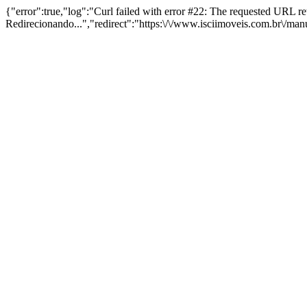
{"error":true,"log":"Curl failed with error #22: The requested URL 
Redirecionando...","redirect":"https:\/\/www.isciimoveis.com.br\/ma