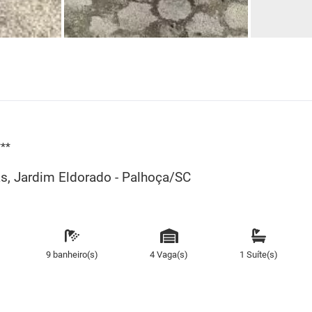
***
gas, Jardim Eldorado - Palhoça/SC
9 banheiro(s)
4 Vaga(s)
1 Suíte(s)