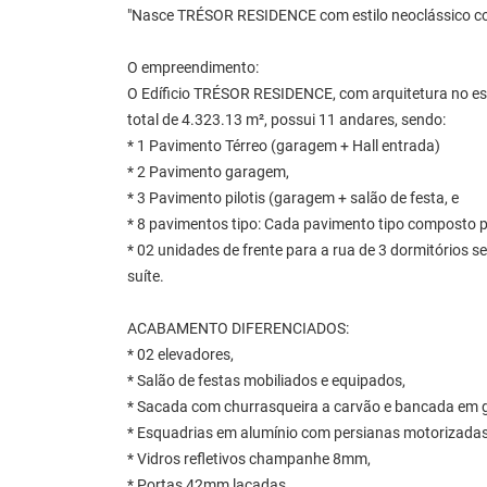
"Nasce TRÉSOR RESIDENCE com estilo neoclássico c
O empreendimento:
O Edíficio TRÉSOR RESIDENCE, com arquitetura no es
total de 4.323.13 m², possui 11 andares, sendo:
* 1 Pavimento Térreo (garagem + Hall entrada)
* 2 Pavimento garagem,
* 3 Pavimento pilotis (garagem + salão de festa, e
* 8 pavimentos tipo: Cada pavimento tipo composto p
* 02 unidades de frente para a rua de 3 dormitórios 
suíte.
ACABAMENTO DIFERENCIADOS:
* 02 elevadores,
* Salão de festas mobiliados e equipados,
* Sacada com churrasqueira a carvão e bancada em g
* Esquadrias em alumínio com persianas motorizadas
* Vidros refletivos champanhe 8mm,
* Portas 42mm lacadas,