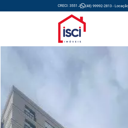
CRECI: 3551 J
(48) 99992-2813 - Locaçã