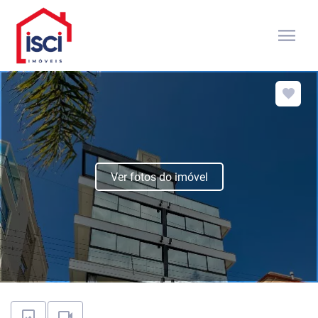
menu
Ver fotos do imóvel