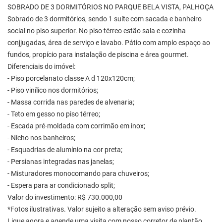
SOBRADO DE 3 DORMITÓRIOS NO PARQUE BELA VISTA, PALHOÇA
Sobrado de 3 dormitórios, sendo 1 suíte com sacada e banheiro
social no piso superior. No piso térreo estão sala e cozinha
conjjugadas, área de serviço e lavabo. Pátio com amplo espaço ao
fundos, propício para instalação de piscina e área gourmet.
Diferenciais do imóvel:
- Piso porcelanato classe A d 120x120cm;
- Piso vinílico nos dormitórios;
- Massa corrida nas paredes de alvenaria;
- Teto em gesso no piso térreo;
- Escada pré-moldada com corrimão em inox;
- Nicho nos banheiros;
- Esquadrias de alumínio na cor preta;
- Persianas integradas nas janelas;
- Misturadores monocomando para chuveiros;
- Espera para ar condicionado split;
Valor do investimento: R$ 730.000,00
*Fotos ilustrativas. Valor sujeito a alteração sem aviso prévio.
Ligue agora e agende uma visita com nosso corretor de plantão.