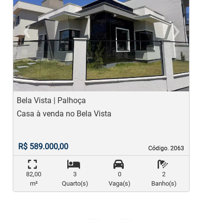
‹
›
Previous
Ne
Bela Vista | Palhoça
J
Casa à venda no Bela Vista
C
R$ 589.000,00
Código. 2063
Código. 2063
82,00
3
0
2
m²
Quarto(s)
Vaga(s)
Banho(s)