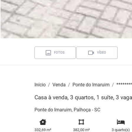
FOTOS
VÍDEO
Início
Venda
Ponte do Imaruim
*******
Casa à venda, 3 quartos, 1 suíte, 3 va
Ponte do Imaruim, Palhoça - SC
332,69 m²
382,00 m²
3 quarto(s)