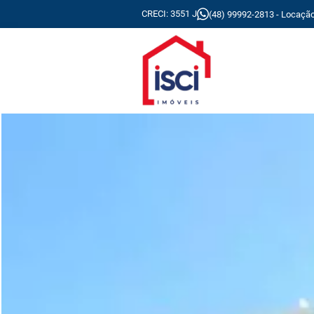
CRECI: 3551 J
(48) 99992-2813 - Locaçã