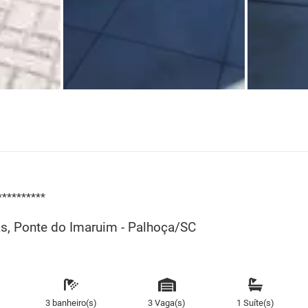
**********
gas, Ponte do Imaruim - Palhoça/SC
3 banheiro(s)
3 Vaga(s)
1 Suíte(s)