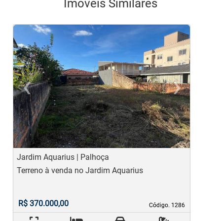
Imóveis Similares
‹
›
Previous
Ne
Jardim Aquarius | Palhoça
A
Terreno à venda no Jardim Aquarius
T
R$ 370.000,00
Código. 1286
Código. 1286