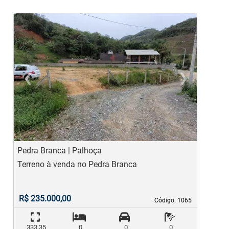
‹
›
Previous
Ne
Pedra Branca | Palhoça
B
Terreno à venda no Pedra Branca
T
R$ 235.000,00
Código. 1065
Código. 1065
333,35
0
0
0