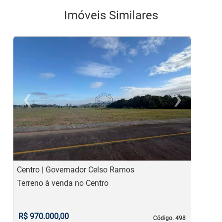
Imóveis Similares
‹
›
Previous
Ne
Centro | Governador Celso Ramos
C
Terreno à venda no Centro
T
R$ 970.000,00
Código. 498
Código. 498