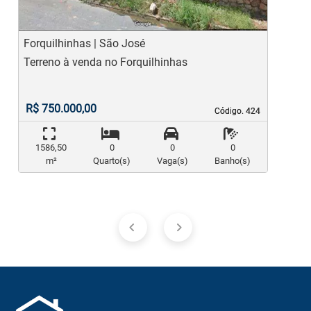
Forquilhinhas | São José
F
Terreno à venda no Forquilhinhas
T
R$ 750.000,00
Código. 424
Código. 424
1586,50
0
0
0
m²
Quarto(s)
Vaga(s)
Banho(s)