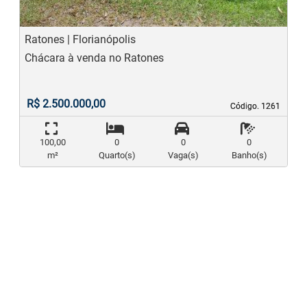
Ratones | Florianópolis
Chácara à venda no Ratones
R$ 2.500.000,00
Código. 1261
Código. 1261
100,00
0
0
0
m²
Quarto(s)
Vaga(s)
Banho(s)