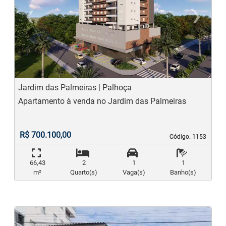
‹
›
Previous
N
Jardim das Palmeiras | Palhoça
Apartamento à venda no Jardim das Palmeiras
R$ 700.100,00
Código. 1153
Código. 1153
66,43
2
1
1
m²
Quarto(s)
Vaga(s)
Banho(s)