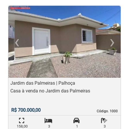
‹
›
Previous
N
Jardim das Palmeiras | Palhoça
Casa à venda no Jardim das Palmeiras
R$ 700.000,00
Código. 1000
Código. 1000
158,00
3
1
3