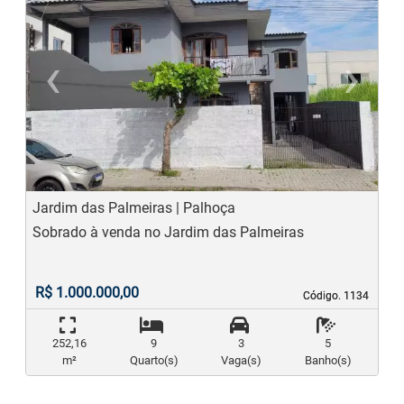
‹
›
Previous
N
Jardim das Palmeiras | Palhoça
Sobrado à venda no Jardim das Palmeiras
R$ 1.000.000,00
Código. 1134
Código. 1134
252,16
9
3
5
m²
Quarto(s)
Vaga(s)
Banho(s)