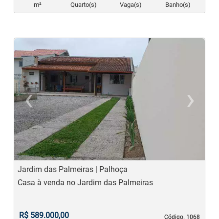
m²
Quarto(s)
Vaga(s)
Banho(s)
‹
›
Previous
N
Jardim das Palmeiras | Palhoça
Casa à venda no Jardim das Palmeiras
R$ 589.000,00
Código. 1068
Código. 1068