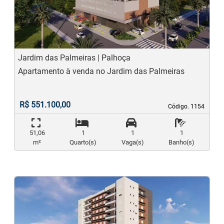
Previous
N
Jardim das Palmeiras | Palhoça
Apartamento à venda no Jardim das Palmeiras
R$ 551.100,00
Código. 1154
Código. 1154
51,06
1
1
1
m²
Quarto(s)
Vaga(s)
Banho(s)