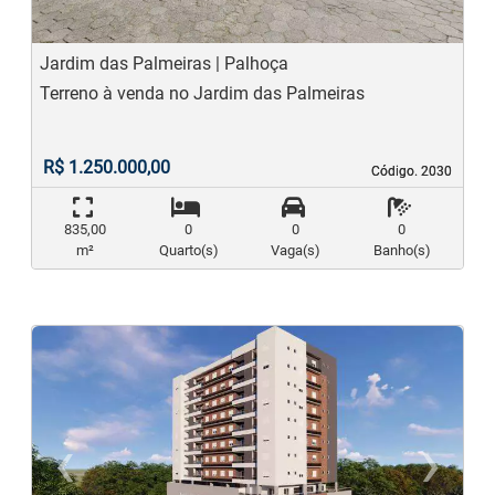
Jardim das Palmeiras | Palhoça
Terreno à venda no Jardim das Palmeiras
R$ 1.250.000,00
Código. 2030
Código. 2030
835,00
0
0
0
m²
Quarto(s)
Vaga(s)
Banho(s)
‹
›