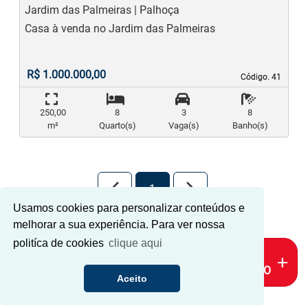
Jardim das Palmeiras | Palhoça
Casa à venda no Jardim das Palmeiras
R$ 1.000.000,00
Código. 41
Código. 41
250,00
8
3
8
m²
Quarto(s)
Vaga(s)
Banho(s)
arrow_back_ios_new
arrow_forward_ios
1
Usamos cookies para personalizar conteúdos e
melhorar a sua experiência. Para ver nossa
politíca de cookies
clique aqui
MAIS
add
FILTRO
Aceito