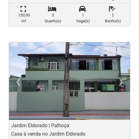
120,00
3
1
2
m²
Quarto(s)
Vaga(s)
Banho(s)
‹
›
Previous
N
Jardim Eldorado | Palhoça
Casa à venda no Jardim Eldorado