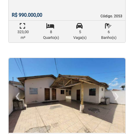
R$ 990.000,00
Código. 2053
Código. 2053
323,00
8
5
6
m²
Quarto(s)
Vaga(s)
Banho(s)
‹
›
Previous
N